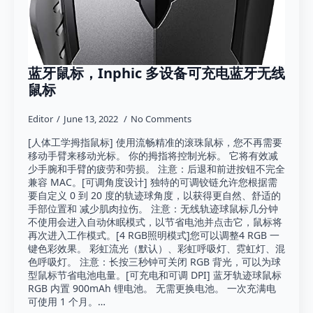
蓝牙鼠标，Inphic 多设备可充电蓝牙无线
鼠标
Editor
June 13, 2022
No Comments
[人体工学拇指鼠标] 使用流畅精准的滚珠鼠标，您不再需要
移动手臂来移动光标。 你的拇指将控制光标。 它将有效减
少手腕和手臂的疲劳和劳损。 注意：后退和前进按钮不完全
兼容 MAC。[可调角度设计] 独特的可调铰链允许您根据需
要自定义 0 到 20 度的轨迹球角度，以获得更自然、舒适的
手部位置和 减少肌肉拉伤。 注意：无线轨迹球鼠标几分钟
不使用会进入自动休眠模式，以节省电池并点击它，鼠标将
再次进入工作模式。[4 RGB照明模式]您可以调整4 RGB 一
键色彩效果。 彩虹流光（默认）、彩虹呼吸灯、霓虹灯、混
色呼吸灯。 注意：长按三秒钟可关闭 RGB 背光，可以为球
型鼠标节省电池电量。[可充电和可调 DPI] 蓝牙轨迹球鼠标
RGB 内置 900mAh 锂电池。 无需更换电池。 一次充满电
可使用 1 个月。…