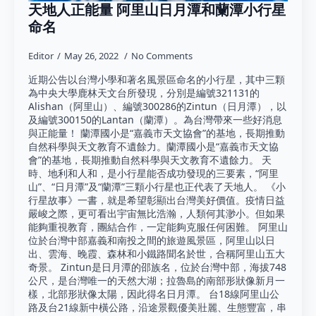
天地人正能量 阿里山日月潭和蘭潭小行星
命名
Editor
May 26, 2022
No Comments
近期公告以台灣小學和著名風景區命名的小行星，其中三顆
為中央大學鹿林天文台所發現，分別是編號321131的
Alishan（阿里山）、編號300286的Zintun（日月潭），以
及編號300150的Lantan（蘭潭）。為台灣帶來一些好消息
與正能量！ 蘭潭國小是“嘉義市天文協會”的基地，長期推動
自然科學與天文教育不遺餘力。蘭潭國小是“嘉義市天文協
會”的基地，長期推動自然科學與天文教育不遺餘力。 天
時、地利和人和，是小行星能否成功發現的三要素，“阿里
山”、“日月潭”及“蘭潭”三顆小行星也正代表了天地人。 《小
行星故事》一書，就是希望彰顯出台灣美好價值。疫情日益
嚴峻之際，更可看出宇宙無比浩瀚，人類何其渺小。但如果
能夠重視教育，團結合作，一定能夠克服任何困難。 阿里山
位於台灣中部嘉義和南投之間的旅遊風景區，阿里山以日
出、雲海、晚霞、森林和小鐵路聞名於世，合稱阿里山五大
奇景。 Zintun是日月潭的邵族名，位於台灣中部，海拔748
公尺，是台灣唯一的天然大湖；拉魯島的南部形狀像新月一
樣，北部形狀像太陽，因此得名日月潭。 台18線阿里山公
路及台21線新中橫公路，沿途景觀優美壯麗、生態豐富，串